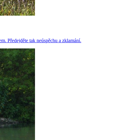
m. Předejděte tak neúspěchu a zklamání.