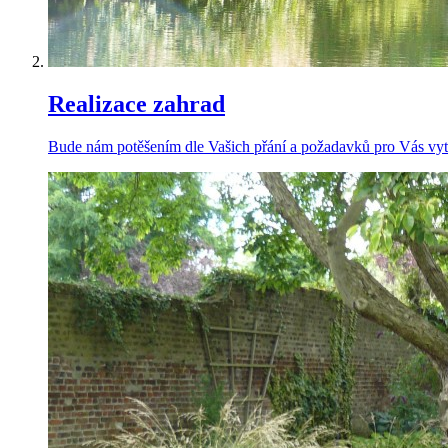
Realizace zahrad
Bude nám potěšením dle Vašich přání a požadavků pro Vás vytvo