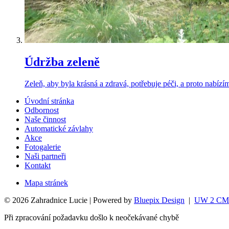
Údržba zeleně
Zeleň, aby byla krásná a zdravá, potřebuje péči, a proto nabíz
Úvodní stránka
Odbornost
Naše činnost
Automatické závlahy
Akce
Fotogalerie
Naši partneři
Kontakt
Mapa stránek
© 2026 Zahradnice Lucie | Powered by
Bluepix Design
|
UW 2 CM
Při zpracování požadavku došlo k neočekávané chybě