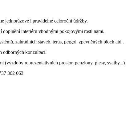
me jednorázové i pravidelné celoroční údržby.
ní doplnění interiéru vhodnými pokojovými rostlinami.
stémů, zahradních staveb, teras, pergol, zpevněných ploch atd..
ich odborných konzultací.
i (výzdoby reprezentativních prostor, penziony, plesy, svatby...)
 737 362 063