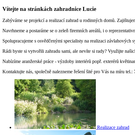
Vítejte na stránkách zahradnice Lucie
Zabýváme se projekcí a realizací zahrad u rodinných domů. Zajištuje
Navrhneme a postaráme se o zeleň firemních areálů, i o reprezentativ
Spolupracujeme s osvědčenými specialisty na realizaci závlahových sy
Rádi byste si vytvořili zahradu sami, ale nevíte si rady? Využijte naš
Nabízíme aranžerské práce - výzdoby interiérů popř. exterérů květinam
Kontaktujte nás, společně nalezneme řešení šité pro Vás na míru tel.:
Realizace zahrad