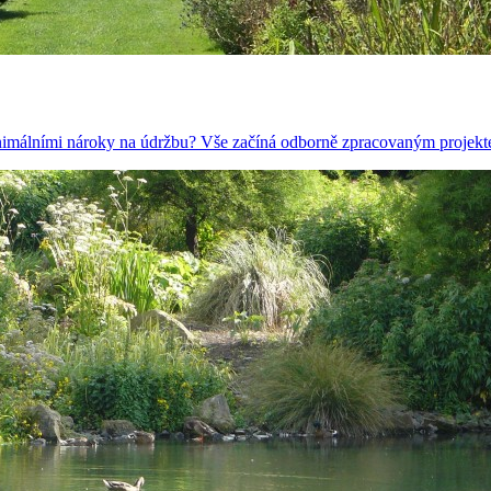
inimálními nároky na údržbu? Vše začíná odborně zpracovaným projekte