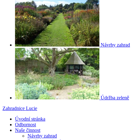
Návrhy zahrad
Údržba zeleně
Zahradnice Lucie
Úvodní stránka
Odbornost
Naše činnost
Návrhy zahrad