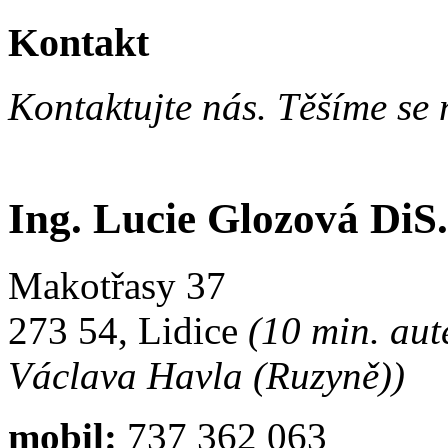
Kontakt
Kontaktujte nás. Těšíme se 
Ing. Lucie Glozová DiS.
Makotřasy 37
273 54, Lidice
(10 min. aut
Václava Havla (Ruzyně))
mobil:
737 362 063