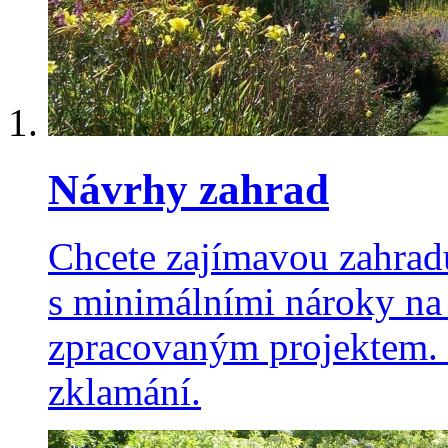
Návrhy zahrad
Chcete zajímavou zahradu
s minimálními nároky na
zpracovaným projektem. 
zklamání.