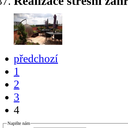
Realizace střešní zah
předchozí
1
2
3
4
Napište nám